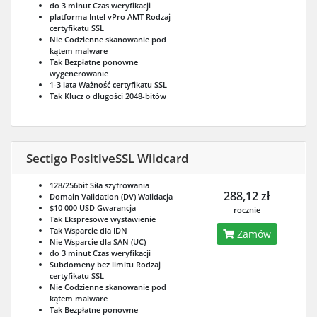
do 3 minut
Czas weryfikacji
platforma Intel vPro AMT
Rodzaj
certyfikatu SSL
Nie
Codzienne skanowanie pod
kątem malware
Tak
Bezpłatne ponowne
wygenerowanie
1-3 lata
Ważność certyfikatu SSL
Tak
Klucz o długości 2048-bitów
Sectigo PositiveSSL Wildcard
128/256bit
Siła szyfrowania
288,12 zł
Domain Validation (DV)
Walidacja
$10 000 USD
Gwarancja
rocznie
Tak
Ekspresowe wystawienie
Tak
Wsparcie dla IDN
Zamów
Nie
Wsparcie dla SAN (UC)
do 3 minut
Czas weryfikacji
Subdomeny bez limitu
Rodzaj
certyfikatu SSL
Nie
Codzienne skanowanie pod
kątem malware
Tak
Bezpłatne ponowne