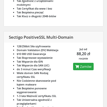
Tak
Zgodność z urządzeniami
mobilnymi
Tak
Certyfikat dla www i bez
Tak
Bezpłatna pieczęć
Tak
Klucz o długości 2048-bitów
Sectigo PositiveSSL Multi-Domain
128/256bit
Siła szyfrowania
Już od
Domain Validation (DV)
Walidacja
88,20 zł
$10 000 USD
Gwarancja
Tak
Ekspresowe wystawienie
rocznie
Tak
Wsparcie dla IDN
Tak
Wsparcie dla SAN (UC)
Zamów
do 3 minut
Czas weryfikacji
Wiele domen SAN
Rodzaj
certyfikatu SSL
Nie
Codzienne skanowanie pod
kątem malware
Tak
Bezpłatne ponowne
wygenerowanie
1-3 lata
Ważność certyfikatu SSL
Tak
Uniwersalna zgodność z
przeglądarkami