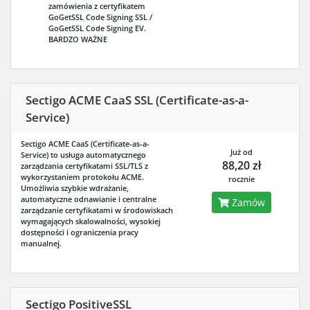
zamówienia z certyfikatem
GoGetSSL Code Signing SSL /
GoGetSSL Code Signing EV.
BARDZO WAŻNE
Sectigo ACME CaaS SSL (Certificate-as-a-
Service)
Sectigo ACME CaaS (Certificate-as-a-
Już od
Service) to usługa automatycznego
88,20 zł
zarządzania certyfikatami SSL/TLS z
wykorzystaniem protokołu ACME.
rocznie
Umożliwia szybkie wdrażanie,
automatyczne odnawianie i centralne
Zamów
zarządzanie certyfikatami w środowiskach
wymagających skalowalności, wysokiej
dostępności i ograniczenia pracy
manualnej.
Sectigo PositiveSSL