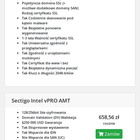
Pojedyncza domena SSL (+
możliwe dodatkowe domeny SAN)
Rodzaj certyfikatu SSL
Tak
Codzienne skanowanie pod
kątem malware
Tak
Bezpłatne ponowne
wygenerowanie
1-3 lata
Ważność certyfikatu SSL
Tak
Uniwersalna zgodność z
przeglądarkami
Tak
Zgodność z urządzeniami
mobilnymi
Tak
Certyfikat dla www i bez
Tak
Bezpłatna dynamiczna pieczęć
Tak
Klucz o długości 2048-bitów
Sectigo Intel vPRO AMT
128/256bit
Siła szyfrowania
658,56 zł
Domain Validation (DV)
Walidacja
$250 000 USD
Gwarancja
rocznie
Tak
Ekspresowe wystawienie
Tak
Wsparcie dla IDN
Zamów
Nie
Wsparcie dla SAN (UC)