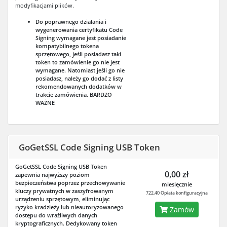
modyfikacjami plików.
Do poprawnego działania i
wygenerowania certyfikatu Code
Signing wymagane jest posiadanie
kompatybilnego tokena
sprzętowego, jeśli posiadasz taki
token to zamówienie go nie jest
wymagane. Natomiast jeśli go nie
posiadasz, należy go dodać z listy
rekomendowanych dodatków w
trakcie zamówienia.
BARDZO
WAŻNE
GoGetSSL Code Signing USB Token
GoGetSSL Code Signing USB Token
0,00 zł
zapewnia najwyższy poziom
bezpieczeństwa poprzez przechowywanie
miesięcznie
kluczy prywatnych w zaszyfrowanym
722,40 Opłata konfiguracyjna
urządzeniu sprzętowym, eliminując
ryzyko kradzieży lub nieautoryzowanego
Zamów
dostępu do wrażliwych danych
kryptograficznych. Dedykowany token