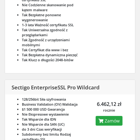
Nie
Codzienne skanowanie pod
kątem malware
Tak
Bezpłatne ponowne
wygenerowanie
1-3 lata
Ważność certyfikatu SSL
Tak
Uniwersalna zgodność z
przeglądarkami
Tak
Zgodność z urządzeniami
mobilnymi
Tak
Certyfikat dla www i bez
Tak
Bezpłatna dynamiczna pieczęć
Tak
Klucz o długości 2048-bitów
Sectigo EnterpriseSSL Pro Wildcard
128/256bit
Siła szyfrowania
6.462,12 zł
Business Validation (OV)
Walidacja
$1 500 000 USD
Gwarancja
rocznie
Nie
Ekspresowe wystawienie
Tak
Wsparcie dla IDN
Zamów
Nie
Wsparcie dla SAN (UC)
do 3 dni
Czas weryfikacji
Subdomeny bez limitu
Rodzaj
certyfikatu SSL