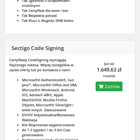
Tak
Zgodność z urządzeniami
mobilnymi
Tak
Certyfikat dla www i bez
Tak
Bezpłatna pieczęć
Tak
Klucz o długości 2048-bitów
Sectigo Code Signing
Certyfikaty CodeSigning wymagają
Już od
fizycznego tokena. Więcej szczegółów w
1.649,63 zł
opisie oferty lub po kontakcie z nami.
rocznie
Microsoft® Authenticode®, Sun
Java™, Microsoft® Office and VBA,
Zamów
Microsoft® Windows®, Android,
iOS, Adobe® AIR®, Apple
MacOS/OSX, Mozilla Firefox
Objects, Microsoft® Silverlight i
wiele innych.
Zastosowanie
DV/OV Indywidualna/Biznesowa
Walidacja
Nie
Ekspresowe wygenerowanie
do 1-2 tygodni / do 3 dni
Czas
generowania
Podpisywanie kodu (Code Signing)