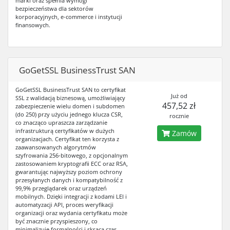
marki oraz spełnia wymogi
bezpieczeństwa dla sektorów
korporacyjnych, e-commerce i instytucji
finansowych.
GoGetSSL BusinessTrust SAN
GoGetSSL BusinessTrust SAN to certyfikat
Już od
SSL z walidacją biznesową, umożliwiający
457,52 zł
zabezpieczenie wielu domen i subdomen
(do 250) przy użyciu jednego klucza CSR,
rocznie
co znacząco upraszcza zarządzanie
infrastrukturą certyfikatów w dużych
Zamów
organizacjach. Certyfikat ten korzysta z
zaawansowanych algorytmów
szyfrowania 256-bitowego, z opcjonalnym
zastosowaniem kryptografii ECC oraz RSA,
gwarantując najwyższy poziom ochrony
przesyłanych danych i kompatybilność z
99,9% przeglądarek oraz urządzeń
mobilnych. Dzięki integracji z kodami LEI i
automatyzacji API, proces weryfikacji
organizacji oraz wydania certyfikatu może
być znacznie przyspieszony, co
minimalizuje formalności i skraca czas