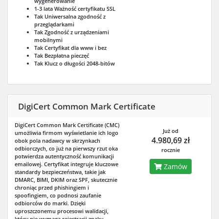
wygenerowanie
1-3 lata
Ważność certyfikatu SSL
Tak
Uniwersalna zgodność z
przeglądarkami
Tak
Zgodność z urządzeniami
mobilnymi
Tak
Certyfikat dla www i bez
Tak
Bezpłatna pieczęć
Tak
Klucz o długości 2048-bitów
DigiCert Common Mark Certificate
DigiCert Common Mark Certificate (CMC)
Już od
umożliwia firmom wyświetlanie ich logo
4.980,69 zł
obok pola nadawcy w skrzynkach
odbiorczych, co już na pierwszy rzut oka
rocznie
potwierdza autentyczność komunikacji
emailowej. Certyfikat integruje kluczowe
Zamów
standardy bezpieczeństwa, takie jak
DMARC, BIMI, DKIM oraz SPF, skutecznie
chroniąc przed phishingiem i
spoofingiem, co podnosi zaufanie
odbiorców do marki. Dzięki
uproszczonemu procesowi walidacji,
który nie wymaga rejestracji znaku