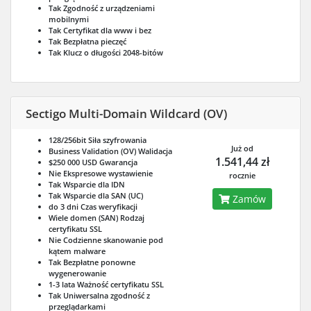
Tak
Zgodność z urządzeniami
mobilnymi
Tak
Certyfikat dla www i bez
Tak
Bezpłatna pieczęć
Tak
Klucz o długości 2048-bitów
Sectigo Multi-Domain Wildcard (OV)
128/256bit
Siła szyfrowania
Już od
Business Validation (OV)
Walidacja
1.541,44 zł
$250 000 USD
Gwarancja
Nie
Ekspresowe wystawienie
rocznie
Tak
Wsparcie dla IDN
Tak
Wsparcie dla SAN (UC)
Zamów
do 3 dni
Czas weryfikacji
Wiele domen (SAN)
Rodzaj
certyfikatu SSL
Nie
Codzienne skanowanie pod
kątem malware
Tak
Bezpłatne ponowne
wygenerowanie
1-3 lata
Ważność certyfikatu SSL
Tak
Uniwersalna zgodność z
przeglądarkami