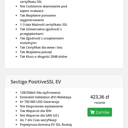
certyfikatu SSL
Nie
Codzienne skanowanie pod
kątem malware
Tak
Bezpłatne ponowne
wygenerowanie
1-3 lata
Ważność certyfikatu SSL
Tak
Uniwersalna zgodność z
przeglądarkami
Tak
Zgodność z urządzeniami
mobilnymi
Tak
Certyfikat dla www i bez
Tak
Bezpłatna pieczęć
Tak
Klucz o długości 2048-bitów
Sectigo PositiveSSL EV
128/256bit
Siła szyfrowania
423,36 zł
Extended Validation (EV)
Walidacja
$1 750 000 USD
Gwarancja
rocznie
Nie
Ekspresowe wystawienie
Tak
Wsparcie dla IDN
Zamów
Nie
Wsparcie dla SAN (UC)
do 7 dni
Czas weryfikacji
Pojedyncza domena EV SSL
Rodzaj