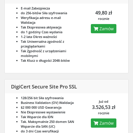
E-mail
Zabezpiecza
49,80 zł
do 256-bitów
Siła szyfrowania
Weryfikacja adresu e-mail
rocznie
Walidacja
Tak
Ekspresowa aktywacja
Zamów
do 1 godziny
Czas wydania
1-2 lata
Okres ważności
Tak
Uniwersalna zgodność z
przeglądarkami
Tak
Zgodność z urządzeniami
mobilnymi
Tak
Klucz o długości 2048-bitów
DigiCert Secure Site Pro SSL
128/256 bit
Siła szyfrowania
Już od
Business Validation (OV)
Walidacja
3.526,53 zł
$2 000 000 USD
Gwarancja
Nie
Ekspresowe wystawienie
rocznie
Tak
Wsparcie dla IDN
Tak. Maksymalnie 250 domen SAN
Zamów
Wsparcie dla SAN (UC)
do 3 dni
Czas weryfikacji