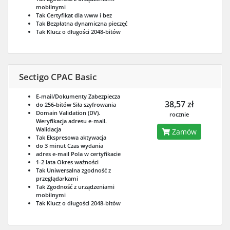
mobilnymi
Tak
Certyfikat dla www i bez
Tak
Bezpłatna dynamiczna pieczęć
Tak
Klucz o długości 2048-bitów
Sectigo CPAC Basic
E-mail/Dokumenty
Zabezpiecza
38,57 zł
do 256-bitów
Siła szyfrowania
Domain Validation (DV).
rocznie
Weryfikacja adresu e-mail.
Walidacja
Zamów
Tak
Ekspresowa aktywacja
do 3 minut
Czas wydania
adres e-mail
Pola w certyfikacie
1-2 lata
Okres ważności
Tak
Uniwersalna zgodność z
przeglądarkami
Tak
Zgodność z urządzeniami
mobilnymi
Tak
Klucz o długości 2048-bitów