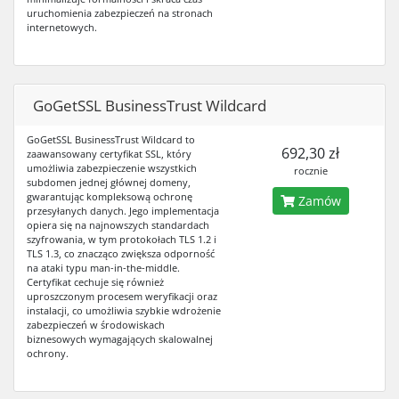
uruchomienia zabezpieczeń na stronach
internetowych.
GoGetSSL BusinessTrust Wildcard
GoGetSSL BusinessTrust Wildcard to
692,30 zł
zaawansowany certyfikat SSL, który
umożliwia zabezpieczenie wszystkich
rocznie
subdomen jednej głównej domeny,
gwarantując kompleksową ochronę
Zamów
przesyłanych danych. Jego implementacja
opiera się na najnowszych standardach
szyfrowania, w tym protokołach TLS 1.2 i
TLS 1.3, co znacząco zwiększa odporność
na ataki typu man-in-the-middle.
Certyfikat cechuje się również
uproszczonym procesem weryfikacji oraz
instalacji, co umożliwia szybkie wdrożenie
zabezpieczeń w środowiskach
biznesowych wymagających skalowalnej
ochrony.