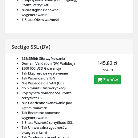
Rodzaj certyfikatu
Niedostępne
Ponowne
wygenerowanie
1-3 lata
Okres ważności
Sectigo SSL (DV)
128/256bit
Siła szyfrowania
145,82 zł
Domain Validation (DV)
Walidacja
$500 000 USD
Gwarancja
rocznie
Tak
Ekspresowe wystawienie
Tak
Wsparcie dla IDN
Zamów
Nie
Wsparcie dla SAN (UC)
do 5 minut
Czas weryfikacji
Pojedyncza domena SSL
Rodzaj
certyfikatu SSL
Nie
Codzienne skanowanie pod
kątem malware
Tak
Bezpłatne ponowne
wygenerowanie
1-3 lata
Ważność certyfikatu SSL
Tak
Uniwersalna zgodność z
przeglądarkami
Tak
Zgodność z urządzeniami