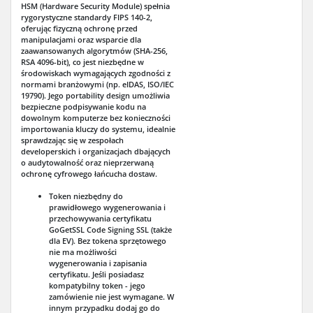
HSM (Hardware Security Module) spełnia
rygorystyczne standardy FIPS 140-2,
oferując fizyczną ochronę przed
manipulacjami oraz wsparcie dla
zaawansowanych algorytmów (SHA-256,
RSA 4096-bit), co jest niezbędne w
środowiskach wymagających zgodności z
normami branżowymi (np. eIDAS, ISO/IEC
19790). Jego portability design umożliwia
bezpieczne podpisywanie kodu na
dowolnym komputerze bez konieczności
importowania kluczy do systemu, idealnie
sprawdzając się w zespołach
developerskich i organizacjach dbających
o audytowalność oraz nieprzerwaną
ochronę cyfrowego łańcucha dostaw.
Token niezbędny do
prawidłowego wygenerowania i
przechowywania certyfikatu
GoGetSSL Code Signing SSL (także
dla EV). Bez tokena sprzętowego
nie ma możliwości
wygenerowania i zapisania
certyfikatu. Jeśli posiadasz
kompatybilny token - jego
zamówienie nie jest wymagane. W
innym przypadku dodaj go do