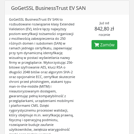
GoGetSSL BusinessTrust EV SAN
GoGetSSL BusinessTrust EV SAN to
Już od
rozbudowane rozwiązanie klasy Extended
842,80 zł
Validation (EV), które łączy najwyższy
poziom weryfikacji tożsamości organizacji
rocznie
z możliwością zabezpieczenia do 250
różnych domen i subdomen (SAN) w
Zamów
ramach jednego certyfikatu, zapewniając
przy tym dynamiczną identyfikację
wizualną w postaci wyświetlania nazwy
firmy w przeglądarce. Wykorzystując 256-
bitowe szyfrowanie AES, klucz RSA o
długości 2048 bitów oraz algorytm SHA-2
oraz opcjonalnie ECC, certyfikat skutecznie
chroni przed phishingiem, atakami typu
man-in-the-middle (MITM) i
nieautoryzowanym dostępem,
gwarantując pełną kompatybilność z
przeglądarkami, urządzeniami mobilnymi
i platformami CMS. Dzięki
rygorystycznemu procesowi walidacji,
który obejmuje m.in. weryfikację prawną,
fizyczną i operacyjną podmiotu,
rozwiązanie buduje zaufanie
użytkowników, zwiększa wiarygodność