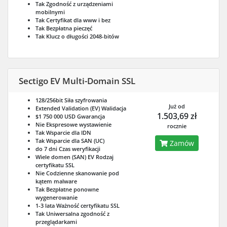
Tak
Zgodność z urządzeniami
mobilnymi
Tak
Certyfikat dla www i bez
Tak
Bezpłatna pieczęć
Tak
Klucz o długości 2048-bitów
Sectigo EV Multi-Domain SSL
128/256bit
Siła szyfrowania
Już od
Extended Validation (EV)
Walidacja
1.503,69 zł
$1 750 000 USD
Gwarancja
Nie
Ekspresowe wystawienie
rocznie
Tak
Wsparcie dla IDN
Tak
Wsparcie dla SAN (UC)
Zamów
do 7 dni
Czas weryfikacji
Wiele domen (SAN) EV
Rodzaj
certyfikatu SSL
Nie
Codzienne skanowanie pod
kątem malware
Tak
Bezpłatne ponowne
wygenerowanie
1-3 lata
Ważność certyfikatu SSL
Tak
Uniwersalna zgodność z
przeglądarkami