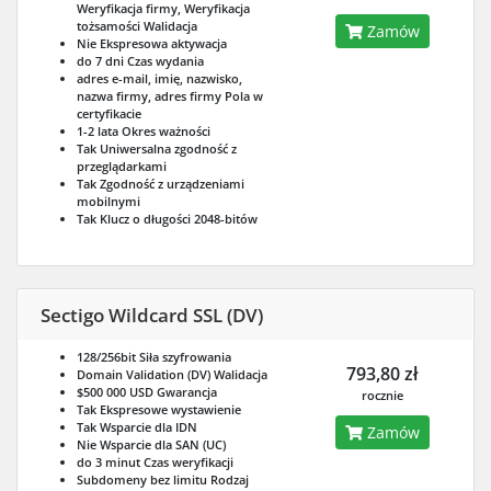
Weryfikacja firmy, Weryfikacja
tożsamości
Walidacja
Zamów
Nie
Ekspresowa aktywacja
do 7 dni
Czas wydania
adres e-mail, imię, nazwisko,
nazwa firmy, adres firmy
Pola w
certyfikacie
1-2 lata
Okres ważności
Tak
Uniwersalna zgodność z
przeglądarkami
Tak
Zgodność z urządzeniami
mobilnymi
Tak
Klucz o długości 2048-bitów
Sectigo Wildcard SSL (DV)
128/256bit
Siła szyfrowania
793,80 zł
Domain Validation (DV)
Walidacja
$500 000 USD
Gwarancja
rocznie
Tak
Ekspresowe wystawienie
Tak
Wsparcie dla IDN
Zamów
Nie
Wsparcie dla SAN (UC)
do 3 minut
Czas weryfikacji
Subdomeny bez limitu
Rodzaj