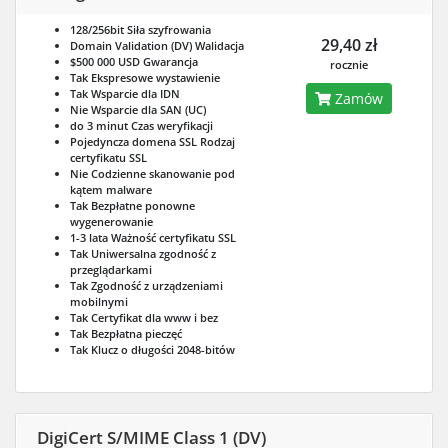
128/256bit
Siła szyfrowania
29,40 zł
Domain Validation (DV)
Walidacja
$500 000 USD
Gwarancja
rocznie
Tak
Ekspresowe wystawienie
Tak
Wsparcie dla IDN
Zamów
Nie
Wsparcie dla SAN (UC)
do 3 minut
Czas weryfikacji
Pojedyncza domena SSL
Rodzaj
certyfikatu SSL
Nie
Codzienne skanowanie pod
kątem malware
Tak
Bezpłatne ponowne
wygenerowanie
1-3 lata
Ważność certyfikatu SSL
Tak
Uniwersalna zgodność z
przeglądarkami
Tak
Zgodność z urządzeniami
mobilnymi
Tak
Certyfikat dla www i bez
Tak
Bezpłatna pieczęć
Tak
Klucz o długości 2048-bitów
DigiCert S/MIME Class 1 (DV)