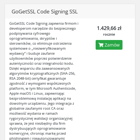
GoGetSSL Code Signing SSL
GoGetSSL Code Signing zapewnia firmom i
1.429,66 zł
developerom narzędzie do bezpiecznego
podpisywania cyfrowego
rocznie
oprogramowania, skryptów i
sterowników, co eliminuje ostrzeżenia
Zamów
systemowe o „niezweryfikowanym
wydawcy” i buduje zaufanie
użytkowników poprzez potwierdzenie
autentyczności oraz integralności kodu.
Dzięki wsparciu dla zaawansowanych
algorytmów kryptograficznych (SHA-256,
RSA 2048-bit) certyfikat gwarantuje
zgodność z wymogami współczesnych
platform, w tym Microsoft Authenticode,
Apple macOS i Linux, zapewniając
bezproblemową instalację aplikacji na
dowolnym urządzeniu. Jego integracja z
globalnie zaufanymi root CA oraz
możliwość wydania w ramach
rygorystycznej walidacji organizacyjnej
sprawia, że jest niezbędny dla firm
dystrybuujących oprogramowanie
komercyjne, chroniąc markę przed
phishingiem i nieautoryzowanymi