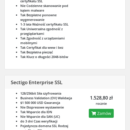
certyfikatu SSL
Nie
Codzienne skanowanie pod
kątem malware
Tak
Bezpłatne ponowne
wygenerowanie
1-3 lata
Ważność certyfikatu SSL
Tak
Uniwersalna zgodność z
przeglądarkami
Tak
Zgodność z urządzeniami
mobilnymi
Tak
Certyfikat dla www i bez
Tak
Bezpłatna pieczęć
Tak
Klucz o długości 2048-bitów
Sectigo Enterprise SSL
128/256bit
Siła szyfrowania
1.528,80 zł
Business Validation (OV)
Walidacja
$1 500 000 USD
Gwarancja
rocznie
Nie
Ekspresowe wystawienie
Tak
Wsparcie dla IDN
Zamów
Nie
Wsparcie dla SAN (UC)
do 3 dni
Czas weryfikacji
Pojedyncza domena SSL
Rodzaj