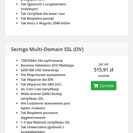
Tak
Zgodność z urządzeniami
mobilnymi
Tak
Certyfikat dla www i bez
Tak
Bezpłatna pieczęć
Tak
Klucz o długości 2048-bitów
Sectigo Multi-Domain SSL (OV)
128/256bit
Siła szyfrowania
Już od
Business Validation (OV)
Walidacja
515,91 zł
$250 000 USD
Gwarancja
Nie
Ekspresowe wystawienie
rocznie
Tak
Wsparcie dla IDN
Tak
Wsparcie dla SAN (UC)
Zamów
do 3 dni
Czas weryfikacji
Wiele domen (SAN)
Rodzaj
certyfikatu SSL
Nie
Codzienne skanowanie pod
kątem malware
Tak
Bezpłatne ponowne
wygenerowanie
1-3 lata
Ważność certyfikatu SSL
Tak
Uniwersalna zgodność z
przeglądarkami