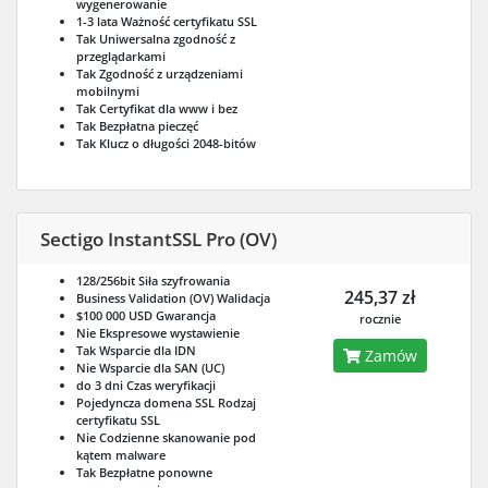
wygenerowanie
1-3 lata
Ważność certyfikatu SSL
Tak
Uniwersalna zgodność z
przeglądarkami
Tak
Zgodność z urządzeniami
mobilnymi
Tak
Certyfikat dla www i bez
Tak
Bezpłatna pieczęć
Tak
Klucz o długości 2048-bitów
Sectigo InstantSSL Pro (OV)
128/256bit
Siła szyfrowania
245,37 zł
Business Validation (OV)
Walidacja
$100 000 USD
Gwarancja
rocznie
Nie
Ekspresowe wystawienie
Tak
Wsparcie dla IDN
Zamów
Nie
Wsparcie dla SAN (UC)
do 3 dni
Czas weryfikacji
Pojedyncza domena SSL
Rodzaj
certyfikatu SSL
Nie
Codzienne skanowanie pod
kątem malware
Tak
Bezpłatne ponowne