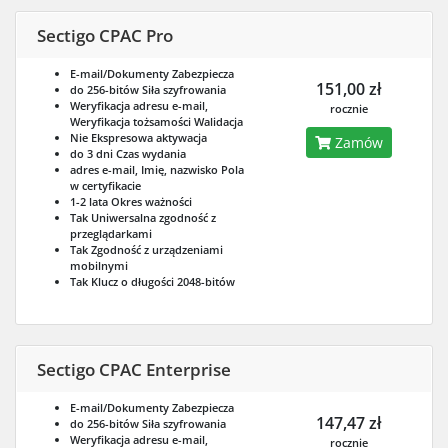
Sectigo CPAC Pro
E-mail/Dokumenty
Zabezpiecza
151,00 zł
do 256-bitów
Siła szyfrowania
Weryfikacja adresu e-mail,
rocznie
Weryfikacja tożsamości
Walidacja
Nie
Ekspresowa aktywacja
Zamów
do 3 dni
Czas wydania
adres e-mail, Imię, nazwisko
Pola
w certyfikacie
1-2 lata
Okres ważności
Tak
Uniwersalna zgodność z
przeglądarkami
Tak
Zgodność z urządzeniami
mobilnymi
Tak
Klucz o długości 2048-bitów
Sectigo CPAC Enterprise
E-mail/Dokumenty
Zabezpiecza
147,47 zł
do 256-bitów
Siła szyfrowania
Weryfikacja adresu e-mail,
rocznie