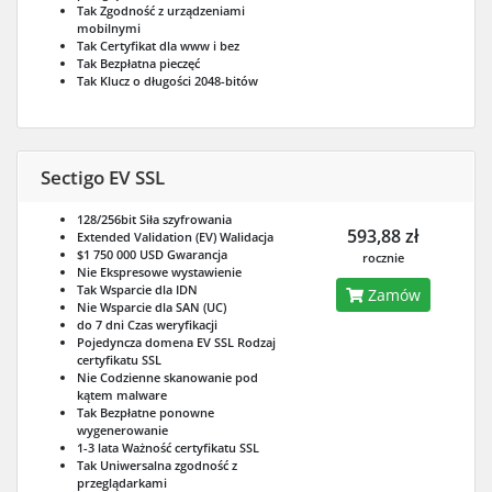
Tak
Zgodność z urządzeniami
mobilnymi
Tak
Certyfikat dla www i bez
Tak
Bezpłatna pieczęć
Tak
Klucz o długości 2048-bitów
Sectigo EV SSL
128/256bit
Siła szyfrowania
593,88 zł
Extended Validation (EV)
Walidacja
$1 750 000 USD
Gwarancja
rocznie
Nie
Ekspresowe wystawienie
Tak
Wsparcie dla IDN
Zamów
Nie
Wsparcie dla SAN (UC)
do 7 dni
Czas weryfikacji
Pojedyncza domena EV SSL
Rodzaj
certyfikatu SSL
Nie
Codzienne skanowanie pod
kątem malware
Tak
Bezpłatne ponowne
wygenerowanie
1-3 lata
Ważność certyfikatu SSL
Tak
Uniwersalna zgodność z
przeglądarkami