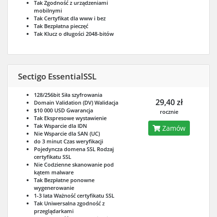
Tak
Zgodność z urządzeniami
mobilnymi
Tak
Certyfikat dla www i bez
Tak
Bezpłatna pieczęć
Tak
Klucz o długości 2048-bitów
Sectigo EssentialSSL
128/256bit
Siła szyfrowania
29,40 zł
Domain Validation (DV)
Walidacja
$10 000 USD
Gwarancja
rocznie
Tak
Ekspresowe wystawienie
Tak
Wsparcie dla IDN
Zamów
Nie
Wsparcie dla SAN (UC)
do 3 minut
Czas weryfikacji
Pojedyncza domena SSL
Rodzaj
certyfikatu SSL
Nie
Codzienne skanowanie pod
kątem malware
Tak
Bezpłatne ponowne
wygenerowanie
1-3 lata
Ważność certyfikatu SSL
Tak
Uniwersalna zgodność z
przeglądarkami