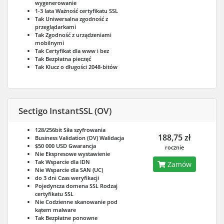
wygenerowanie
1-3 lata
Ważność certyfikatu SSL
Tak
Uniwersalna zgodność z
przeglądarkami
Tak
Zgodność z urządzeniami
mobilnymi
Tak
Certyfikat dla www i bez
Tak
Bezpłatna pieczęć
Tak
Klucz o długości 2048-bitów
Sectigo InstantSSL (OV)
128/256bit
Siła szyfrowania
188,75 zł
Business Validation (OV)
Walidacja
$50 000 USD
Gwarancja
rocznie
Nie
Ekspresowe wystawienie
Tak
Wsparcie dla IDN
Zamów
Nie
Wsparcie dla SAN (UC)
do 3 dni
Czas weryfikacji
Pojedyncza domena SSL
Rodzaj
certyfikatu SSL
Nie
Codzienne skanowanie pod
kątem malware
Tak
Bezpłatne ponowne