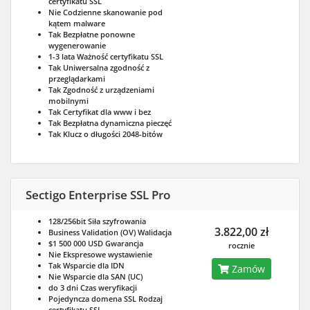
certyfikatu SSL
Nie
Codzienne skanowanie pod
kątem malware
Tak
Bezpłatne ponowne
wygenerowanie
1-3 lata
Ważność certyfikatu SSL
Tak
Uniwersalna zgodność z
przeglądarkami
Tak
Zgodność z urządzeniami
mobilnymi
Tak
Certyfikat dla www i bez
Tak
Bezpłatna dynamiczna pieczęć
Tak
Klucz o długości 2048-bitów
Sectigo Enterprise SSL Pro
128/256bit
Siła szyfrowania
3.822,00 zł
Business Validation (OV)
Walidacja
$1 500 000 USD
Gwarancja
rocznie
Nie
Ekspresowe wystawienie
Tak
Wsparcie dla IDN
Zamów
Nie
Wsparcie dla SAN (UC)
do 3 dni
Czas weryfikacji
Pojedyncza domena SSL
Rodzaj
certyfikatu SSL