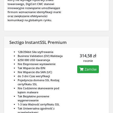
towarowego, DigiCert CMC stanowi
innowacyjne rozwiązanie umożliwiające
firmom wzmacnianie identyfikacji marki
oraz zwiększanie efektywności
komunikacji na globalnym rynku.
Sectigo InstantSSL Premium
128/256bit
Siła szyfrowania
314,58 zł
Business Validation (OV)
Walidacja
$250 000 USD
Gwarancja
rocznie
Nie
Ekspresowe wystawienie
Tak
Wsparcie dla IDN
Zamów
Nie
Wsparcie dla SAN (UC)
do 3 dni
Czas weryfikacji
Pojedyncza domena SSL
Rodzaj
certyfikatu SSL
Nie
Codzienne skanowanie pod
kątem malware
Tak
Bezpłatne ponowne
wygenerowanie
1-3 lata
Ważność certyfikatu SSL
Tak
Uniwersalna zgodność z
przeglądarkami